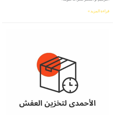
قراءة المزيد »
أرخص
مخازن
تخزين
عفش
في
مكة