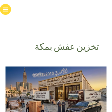
خطي
لى
لمحتوى
تخزين عفش بمكة
مستودعات
تخزين
أثاث
مكيفة
بمكة