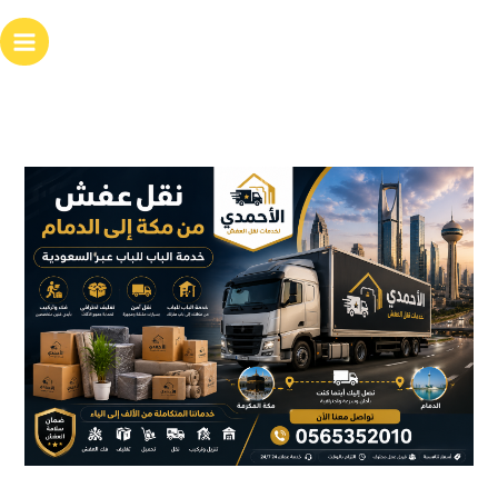
خطي
لى
لمحتوى