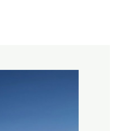
خطي
لى
لمحتوى