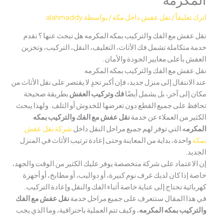
اترك تعليقاً
/
نقل عفش داخل مكة
/ بواسطة
alahmaddy
نقل عفش مع الفك والتركيب بمكه المكرمه هل تبحث عنها ؟ نقدم
خدمة متكاملة تشمل فك الأثاث، التغليف، النقل، التركيب، وتخزين
العفش بأعلى معايير الجودة والأمان.
نقل عفش مع الفك والتركيب بمكه المكرمه
عند الانتقال إلى منزل جديد، فإن أكبر تحدٍ لا يقتصر على نقل الأثاث من
مكان إلى آخر، بل يشمل أيضًا
فك وتركيب العفش
بطريقة صحيحة
تحافظ على جميع القطع دون تعرضها للخدوش أو التلف. ولهذا يبحث
الكثير من العملاء عن خدمة
نقل عفش مع الفك والتركيب بمكه
المكرم
ه التي توفر لهم جميع مراحل النقل داخل
شركة نقل عفش
بمكه
واحدة، بداية من المعاينة وحتى إعادة ترتيب الأثاث في المنزل
الجديد.
إن الاعتماد على شركة متخصصة يوفر عليك الكثير من الوقت والجهد،
خاصة إذا كان لديك غرف نوم كبيرة، أو دواليب، أو مطابخ، أو أجهزة
كهربائية تحتاج إلى عناية خاصة أثناء الفك والنقل وإعادة التركيب.
في هذا المقال ستتعرف على جميع مراحل خدمة
نقل عفش مع الفك
والتركيب ب
مكه المكرم
ه
، وكيف تتم العملية باحترافية، وما الذي يجب