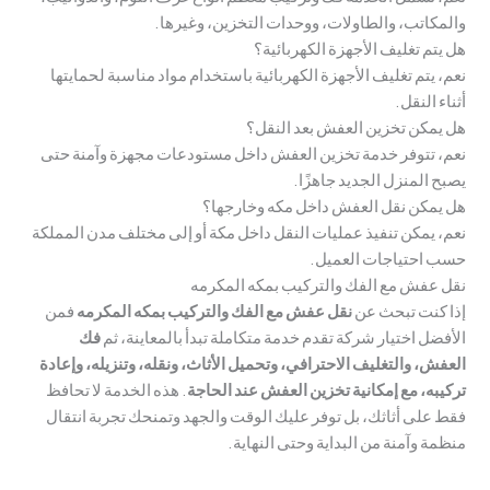
والمكاتب، والطاولات، ووحدات التخزين، وغيرها.
هل يتم تغليف الأجهزة الكهربائية؟
نعم، يتم تغليف الأجهزة الكهربائية باستخدام مواد مناسبة لحمايتها
أثناء النقل.
هل يمكن تخزين العفش بعد النقل؟
نعم، تتوفر خدمة تخزين العفش داخل مستودعات مجهزة وآمنة حتى
يصبح المنزل الجديد جاهزًا.
هل يمكن نقل العفش داخل مكه وخارجها؟
نعم، يمكن تنفيذ عمليات النقل داخل مكة أو إلى مختلف مدن المملكة
حسب احتياجات العميل.
نقل عفش مع الفك والتركيب بمكه المكرمه
إذا كنت تبحث عن
نقل عفش مع الفك والتركيب
ب
مكه المكرم
ه
فمن
الأفضل اختيار شركة تقدم خدمة متكاملة تبدأ بالمعاينة، ثم
فك
العفش، والتغليف الاحترافي، وتحميل الأثاث، ونقله، وتنزيله، وإعادة
تركيبه، مع إمكانية تخزين العفش عند الحاجة
. هذه الخدمة لا تحافظ
فقط على أثاثك، بل توفر عليك الوقت والجهد وتمنحك تجربة انتقال
منظمة وآمنة من البداية وحتى النهاية.